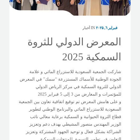
معرض سمك
فبراير ٦, ۲۰۲۵
IN
أخبار
المعرض الدولي للثروة
السمكية 2025
شاركت الجمعية السعودية للاستزراع المائي و علامة
الجودة الوطنية للأسماك المستزرعة “سمك” في المعرض
الدولي للثروة السمكية في مركز الرياض الدولي
للمؤتمرات و المعارض من 3 إلى 5 فبراير 2025
و على هامش المعرض تم توقيع اتفاقية تعاون بين الجمعية
السعودية للاستزراع المائي والبرنامج الوطني لتطوير
قطاع الثروة الحيوانية و السمكية برعاية معالي نائب
الوزير المهندس منصور المشيطي بهدف دعم وتعزيز
الشراكة بشكل فعال و توحيد الجهود المشتركة وتعزيز
التعاون في تطوير التسويق للمنتجات السمكية